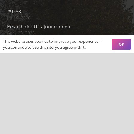
#9268
Juni 9, 2026
Besuch der U17 Juniorinnen
April 29, 2026
Elterninfoabend „Was zocken meine Kinder?“
This website uses cookies to improve your experience. If
OK
you continue to use this site, you agree with it.
Februar 19, 2026
Nachruf zum Tode von Herrn Klaus Eidt
Oktober 29, 2025
Kontakt
Aarstraße 11, 56412 Nentershausen
+49 6485 910 87
schule@gs-nentershausen.de